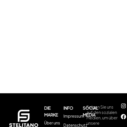
Folgen Sie uns
DIE
INFO
SOCIAL
auf den sozialen
MARKE
MEDIA
Impressum
Medien, um über
Über uns
unsere
Datenschutz