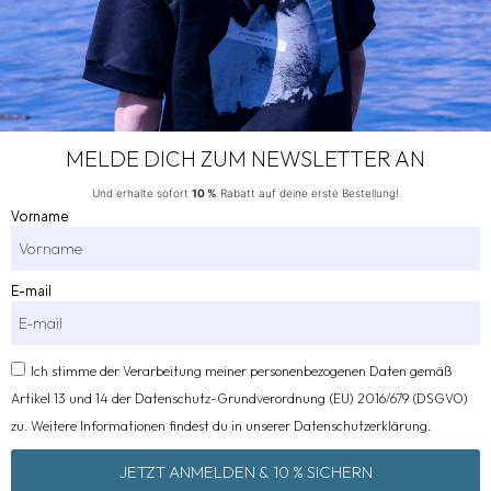
Bankverbindung. Bitte nutze die
Bestellnummer als Verwendungszweck.
Deine Bestellung wird erst nach
Geldeingang auf unserem Konto versandt.
PayPal
MELDE DICH ZUM NEWSLETTER AN
Kreditkarte
Und erhalte sofort
10 %
Rabatt auf deine erste Bestellung!
Vorname
E-mail
Folgen Sie uns
DIE
INFO
SOCIAL
auf den sozialen
MARKE
MEDIA
Ich stimme der Verarbeitung meiner personenbezogenen Daten gemäß
Impressum
Medien, um über
Über uns
Artikel 13 und 14 der Datenschutz-Grundverordnung (EU) 2016/679 (DSGVO)
unsere
Datenschutz
Produkte auf
zu. Weitere Informationen findest du in unserer Datenschutzerklärung.
dem Laufenden
Cookies
zu bleiben und
Francesco
JETZT ANMELDEN & 10 % SICHERN
Vertrag
unser Projekt